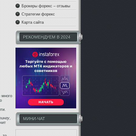
Брокеры форекс – отзывы
Стратегии форекс
Карта сайта
РЕКОМЕНДУЕМ В 2024
 много
о
ти.
тингу
,
МИНИ-ЧАТ
чит
, то