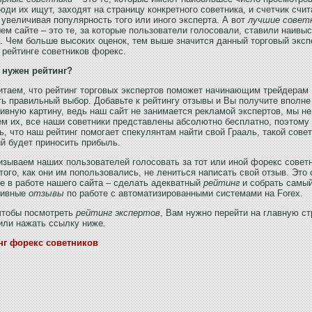
юди их ищут, заходят на страницу конкретного советника, и счетчик счит
 увеличивая популярность того или иного эксперта. А вот
лучшие совет
ем сайте – это те, за которые пользователи голосовали, ставили наивы
. Чем больше высоких оценок, тем выше значится данный торговый эксп
рейтинге советников форекс.
 нужен рейтинг?
таем, что рейтинг торговых экспертов поможет начинающим трейдерам
ь правильный выбор. Добавьте к рейтингу отзывы и Вы получите вполне
ивную картину, ведь наш сайт не занимается рекламой экспертов, мы не
м их, все наши советники представлены абсолютно бесплатно, поэтому
ь, что наш рейтинг помогает спекулянтам найти свой Грааль, такой совет
й будет приносить прибыль.
зываем наших пользователей голосовать за тот или иной форекс совет
того, как они им попользовались, не лениться написать свой отзыв. Это
е в работе нашего сайта – сделать адекватный
рейтинг
и собрать самы
тивные
отзывы
по работе с автоматизированными системами на Forex.
чтобы посмотреть
рейтинг экспертов
, Вам нужно перейти на главную с
или нажать ссылку ниже.
нг форекс советников