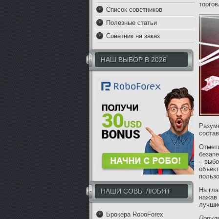
торгов
Список советников
Полезные статьи
Советник на заказ
НАШ ВЫБОР В 2026
Разуме
состав
Отмети
безапе
– выбо
объект
пользо
На гла
НАШИ СОВЫ ЛЮБЯТ
нажав 
лучши
Брокера RoboForex
Попул