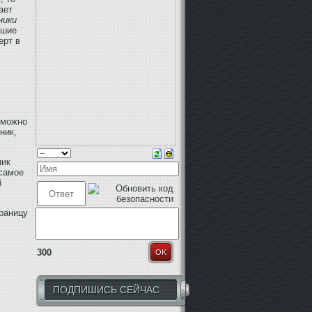
ает
ники
сшие
ерт в
 можно
ник,
ник
 самое
й
траницу
300
OK
ПОДПИШИСЬ СЕЙЧАС