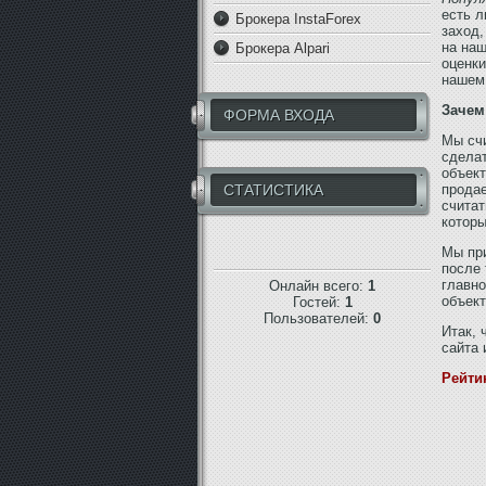
есть л
Брокера InstaForex
заход,
на наш
Брокера Alpari
оценки
нашем 
Зачем
ФОРМА ВХОДА
Мы счи
сделат
объект
СТАТИСТИКА
продае
считат
которы
Мы при
после 
главно
Онлайн всего:
1
объек
Гостей:
1
Пользователей:
0
Итак, 
сайта 
Рейти