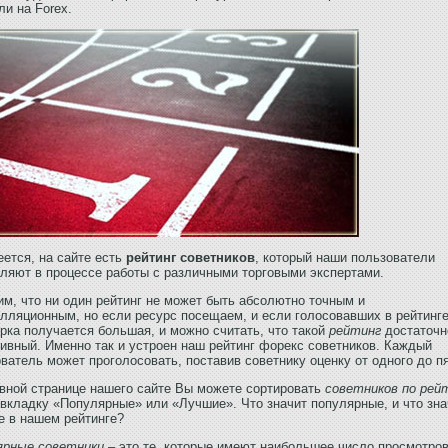
ли на Forex.
ется, на сайте есть
рейтинг советников
, который наши пользователи
ляют в процессе работы с различными торговыми экспертами.
м, что ни один рейтинг не может быть абсолютно точным и
лляционным, но если ресурс посещаем, и если голосовавших в рейтинге
рка получается большая, и можно считать, что такой
рейтинг
достаточн
ивный. Именно так и устроен наш рейтинг форекс советников. Каждый
ватель может проголосовать, поставив советнику оценку от одного до пя
вной странице нашего сайте Вы можете сортировать
советников по рей
вкладку «Популярные» или «Лучшие». Что значит популярные, и что зна
е в нашем рейтинге?
ярные советники
– это те, которые имеют наибольшее число просмотров