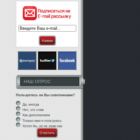
Нажми
НАШ ОПРОС
Пользуетесь ли Вы советниками?
Да, иногда
Нет, это слив
Как дополнением
Только ими и пользуюсь
Хотел бы, но не знаю как
Ответить