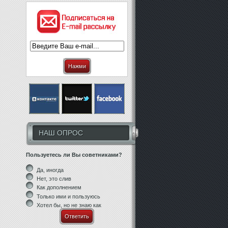
Нажми
НАШ ОПРОС
Пользуетесь ли Вы советниками?
Да, иногда
Нет, это слив
Как дополнением
Только ими и пользуюсь
Хотел бы, но не знаю как
Ответить