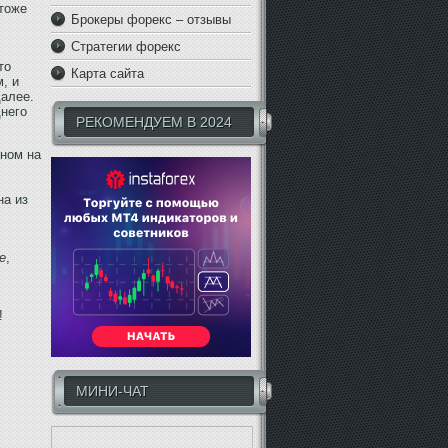
тоже
Брокеры форекс – отзывы
Стратегии форекс
то
Карта сайта
, и
далее.
днего
РЕКОМЕНДУЕМ В 2024
нном на
на из
е
,
!
МИНИ-ЧАТ