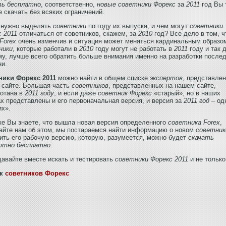
ть бесплатно
, соответственно,
новые советники
Форекс
за
2011
год Вы 
 скачать без всяких ограничений.
 нужно выделять
советники
по году их выпуска, и чем могут
советники
 2011
отличаться от советников, скажем, за
2010
год? Все дело в том, ч
Forex
очень изменчив и ситуация может меняться кардинальным образом
ники
, которые работали в
2010
году могут не работать в
2011
году и так 
у, лучше всего обратить больше внимания именно на разработки после
ни.
ники Форекс 2011
можно найти в общем списке
экспертов
, представле
 сайте. Большая часть
советников
, представленных на нашем сайте,
ботана в
2011 году
, и если даже
советник Форекс
«старый», но в наших
х представлены и его первоначальная версия, и версия за
2011 год
– од
их».
е Вы знаете, что вышла новая версия определенного
советника Forex
,
айте нам об этом, мы постараемся найти информацию о новом
советник
ть его рабочую версию, которую, разумеется, можно будет
скачать
ютно бесплатно
.
давайте вместе искать и тестировать
советники Форекс 2011
и не только
ок
советников Форекс