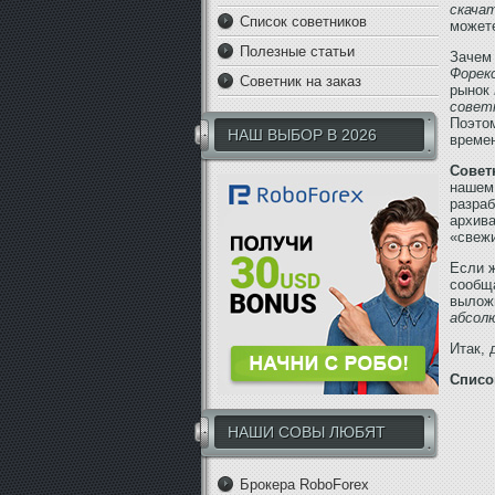
скача
Список советников
можете
Полезные статьи
Зачем
Форекс
Советник на заказ
рынок
совет
Поэтом
НАШ ВЫБОР В 2026
време
Совет
нашем
разра
архива
«свеж
Если ж
сообщ
выложи
абсол
Итак, 
Спис
НАШИ СОВЫ ЛЮБЯТ
Брокера RoboForex