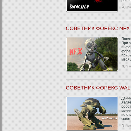
реаль
Про
СОВЕТНИК ФОРЕКС NFX
После
При э
инфор
форек
прибы
месяц
Про
СОВЕТНИК ФОРЕКС WAL
Данны
явля
робот
меняю
по от
совет
Про