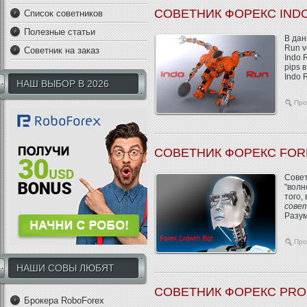
СОВЕТНИК ФОРЕКС IND
Список советников
Полезные статьи
В дан
Run v
Советник на заказ
Indo 
pips 
Indo 
НАШ ВЫБОР В 2026
Про
СОВЕТНИК ФОРЕКС FOR
Совет
"волн
того,
сове
Разум
Про
НАШИ СОВЫ ЛЮБЯТ
СОВЕТНИК ФОРЕКС PROF
Брокера RoboForex