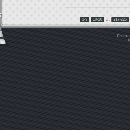
...
1-9
10-18
217-225
Советн
Х