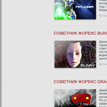
показ
интер
году.
Megad
Про
СОВЕТНИК ФОРЕКС BUN
Данны
парах
совет
настр
видим
данно
Про
СОВЕТНИК ФОРЕКС DRA
Давай
являе
рассм
По от
эффек