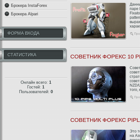
Данны
Брокера InstaForex
паре 
Fixat
Брокера Alpari
patte
выраж
харак
ФОРМА ВХОДА
Про
СТАТИСТИКА
СОВЕТНИК ФОРЕКС 10 PI
Совет
совет
страт
совет
Онлайн всего:
1
NZD/U
Гостей:
1
того,
Пользователей:
0
Про
СОВЕТНИК ФОРЕКС PIP
Это т
на Аз