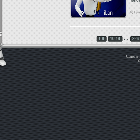
прибы
Про
...
1-9
10-18
226
Советн
Х