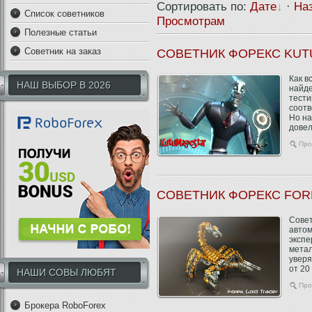
Сортировать по
:
Дате
·
На
Список советников
Просмотрам
Полезные статьи
Советник на заказ
СОВЕТНИК ФОРЕКС KUT
Как в
НАШ ВЫБОР В 2026
найде
тести
соотв
Но на
довел
Про
СОВЕТНИК ФОРЕКС FO
Совет
автом
экспе
метал
уверя
от 20
НАШИ СОВЫ ЛЮБЯТ
Про
Брокера RoboForex