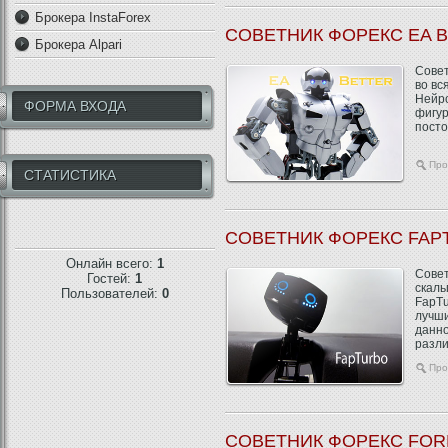
Брокера InstaForex
СОВЕТНИК ФОРЕКС EA 
Брокера Alpari
Совет
во вс
Нейро
ФОРМА ВХОДА
фигур
посто
Про
СТАТИСТИКА
СОВЕТНИК ФОРЕКС FAP
Онлайн всего:
1
Совет
Гостей:
1
скаль
Пользователей:
0
FapTu
лучши
данно
разли.
Про
СОВЕТНИК ФОРЕКС FOR