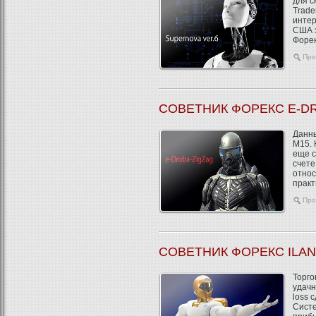
для с
Trade
интер
США з
Форек.
Про
СОВЕТНИК ФОРЕКС E-D
Данны
M15. 
еще с
счете
относ
практ
Про
СОВЕТНИК ФОРЕКС ILAN
Торго
удачн
loss 
Систе