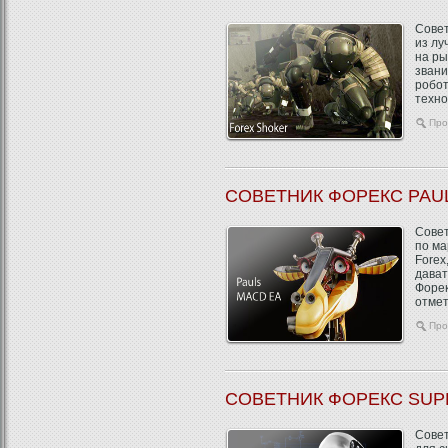
Совет
из лу
на ры
звани
робот
технол
Про
СОВЕТНИК ФОРЕКС PAU
Совет
по ма
Forex
дават
Форек
отмет.
Про
СОВЕТНИК ФОРЕКС SU
Совет