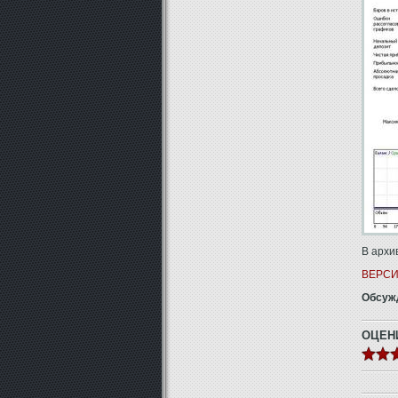
В архи
ВЕРСИ
Обсужд
ОЦЕН