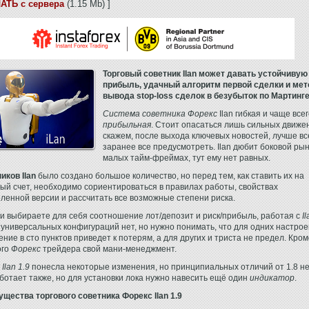
АТЬ с сервера
(1.15 Mb) ]
Торговый советник Ilan может давать устойчивую
прибыль, удачный алгоритм первой сделки и ме
вывода stop-loss сделок в безубыток по Мартинг
Система советника Форекс
Ilan гибкая и чаще все
прибыльная
. Стоит опасаться лишь сильных движе
скажем, после выхода ключевых новостей, лучше вс
заранее все предусмотреть. Ilan дюбит боковой рын
малых тайм-фреймах, тут ему нет равных.
иков Ilan
было создано большое количество, но перед тем, как ставить их на
ый счет, необходимо сориентироваться в правилах работы, свойствах
ленной версии и рассчитать все возможные степени риска.
и выбираете для себя соотношение лот/депозит и риск/прибыль, работая с
I
универсальных конфигураций нет, но нужно понимать, что для одних настрое
ение в сто пунктов приведет к потерям, а для других и триста не предел. Кром
ого
Форекс
трейдера свой мани-менеджмент.
Ilan 1.9
понесла некоторые изменения, но принципиальных отличий от 1.8 не
ботает также, но для установки лока нужно навесить ещё один
индикатор
.
щества торгового советника Форекс Ilan 1.9