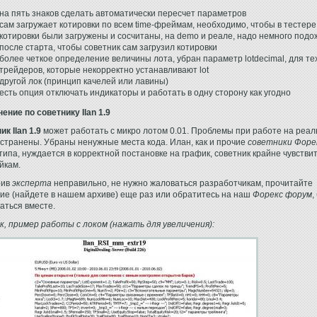
на пять знаков сделать автоматически пересчет параметров
сам загружает котировки по всем time-фреймам, необходимо, чтобы в тестере
котировки были загружены и сосчитаны, на demo и реале, надо немного подо
после старта, чтобы советник сам загрузил котировки
более четкое определение величины лота, убран параметр lotdecimal, для те
трейдеров, которые некорректно устанавливают lot
другой лок (принцип качелей или лавины)
есть опция отключать индикаторы и работать в одну сторону как угодно
ение по советнику Ilan 1.9
к Ilan 1.9
может работать с микро лотом 0.01. Проблемы при работе на реа
устранены. Убраны ненужные места кода. Илан, как и прочие
советники Форе
 типа, нуждается в корректной постановке на график, советник крайне чувстви
йкам.
оив
эксперта
неправильно, не нужно жаловаться разработчикам, прочитайте
ие (найдете в нашем архиве) еще раз или обратитесь на наш
Форекс форум
,
аться вместе.
к, пример работы с локом (нажать для увеличения):