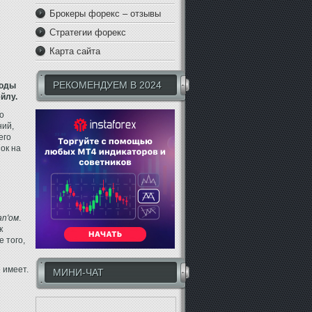
Брокеры форекс – отзывы
Стратегии форекс
Карта сайта
РЕКОМЕНДУЕМ В 2024
тоды
ейлу.
го
ний,
его
ок на
lan'ом
.
к
е того,
 имеет.
МИНИ-ЧАТ