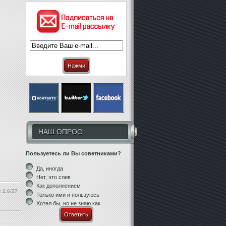
Нажми
НАШ ОПРОС
Пользуетесь ли Вы советниками?
Да, иногда
Нет, это слив
Как дополнением
:
2.6
/
27
Только ими и пользуюсь
Хотел бы, но не знаю как
Ответить