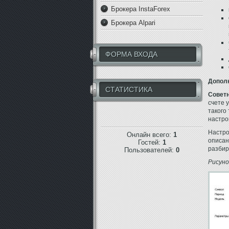
Брокера InstaForex
Брокера Alpari
ФОРМА ВХОДА
Дополн
СТАТИСТИКА
Советни
счете 
такого
настро
Настр
Онлайн всего:
1
описан
Гостей:
1
разбир
Пользователей:
0
Рисуно