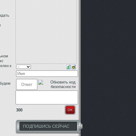
ждать
х
льном
кс
телен к
 будем
300
OK
ПОДПИШИСЬ СЕЙЧАС