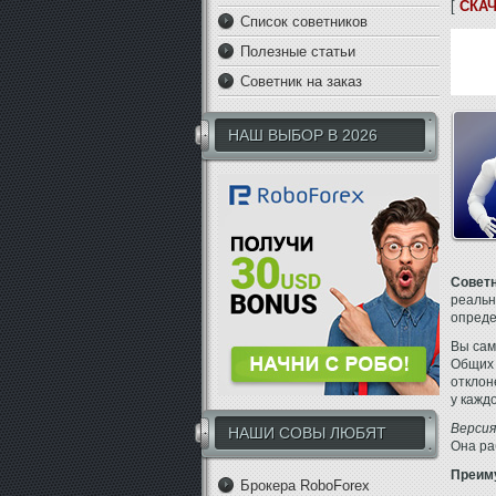
[
СКАЧ
Список советников
Полезные статьи
Советник на заказ
НАШ ВЫБОР В 2026
Советн
реальн
опреде
Вы сам
Общих 
отклон
у кажд
Версия 
НАШИ СОВЫ ЛЮБЯТ
Она ра
Преиму
Брокера RoboForex