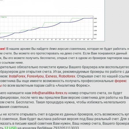
ие!
В нашем архиве Вы найдете
демо версию советника
, которая не будет работать 
м счете. Вы можете его протестировать на демо счете. Если Вам понравился данный
к, Вы его можете получить бесплатно, открыв счет в одном из брокеров партнеров наш
о ссылкам ниже.
рительно обязательно почистите кукисы Вашего браузера или воспользуете
 браузером для открытия счета. Итак, рекомендуемые брокеры по работе с 
иком:
InstaForex
,
Forex4you
,
Exness
,
Roboforex
. Открывая счет по нашей ссылк
советника Вы еще имеете возможность получать профессиональные
форекс
ы
по всем валютным парам сайта «Аналитика Форекс».
чего напишите нам
info@analitika-forex.ru
номер открытого счета, он будет
фицирован, после чего мы пришлем Вам версию советника для работы на В
ом счете. Бесплатно. Такая процедура нужна, чтобы избежать нелегального
ования
советника
.
ы не хотите открывать счет в одном из данных брокеров, есть возможность ку
й
советник
, Вам будет выслана рабочая версия под Ваш реальный счет. Для 
указать в письме какой советник Вам нужен, Ваш номер счета, Вашего брокера
ить
12 USD
на кошелек ВебМани Z932051113033.