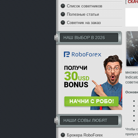
[
СКАЧ
Список советников
Полезные статьи
Советник на заказ
НАШ ВЫБОР В 2026
множес
Indica
советн
Основн
НАШИ СОВЫ ЛЮБЯТ
Чтобы с
пропуст
Брокера RoboForex