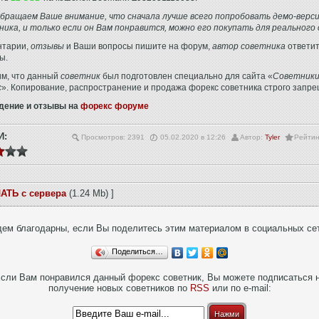
бращаем Ваше внимание, что сначала лучше всего попробовать демо-верс
ника, и только если он Вам понравится, можно его покупать для реального 
нтарии,
отзывы
и Ваши вопросы пишите на форум,
автор советника
ответит
ы.
м, что данный
советник
был подготовлен специально для сайта «
Советник
с
». Копирование, распространение и продажа форекс советника строго запре
дение и отзывы на
форекс форуме
И:
Просмотров: 2391
05.02.2020 в 12:26
Автор:
Tyler
Рейтин
АТЬ с сервера
(1.24 Mb) ]
ем благодарны, если Вы поделитесь этим материалом в социальных се
Поделиться…
сли Вам понравился данный форекс советник, Вы можете подписаться 
получение новых советников по
RSS
или по e-mail:
Нажми