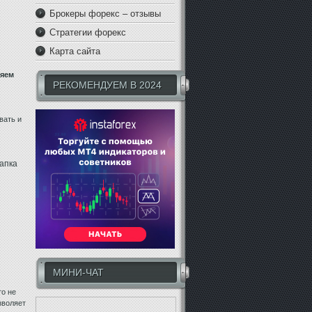
Брокеры форекс – отзывы
Стратегии форекс
Карта сайта
ляем
РЕКОМЕНДУЕМ В 2024
вать и
папка
МИНИ-ЧАТ
то не
зволяет