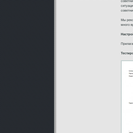
советни
ситуаци
советни
Мы реко
много в
Настро
Прилага
Тестир