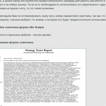
к, а целый набор инструментов профессионального трейдера для работы абсолютно в
ях и на любых рынках. Если есть необходимость использовать его параллельно с дру
ками на одном счету, то это также возможно.
мендуем Вам не оптимизировать сразу весь набор параметров советника, так как это
ремени, сначала выбрать тот режим, в котором его будет предпочтительно использова
йки советника форекс Mix Scalper
ются отдельным файлом - внутри архива.
ование форекс советника