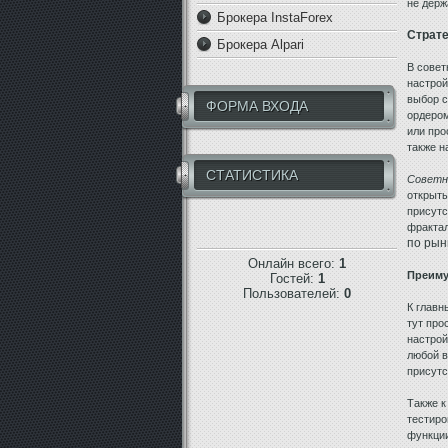
не держ
Брокера InstaForex
Страте
Брокера Alpari
В совет
настрой
выбор с
ФОРМА ВХОДА
ордером
или про
также 
СТАТИСТИКА
Советни
открыты
присутс
фрактал
по рын
Онлайн всего:
1
Преиму
Гостей:
1
Пользователей:
0
К главн
тут про
настрой
любой в
присутс
Также к
тестиро
функции