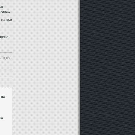
ию
счета.
 на все
и
щено.
г:
3.0
/
2
тях:
на