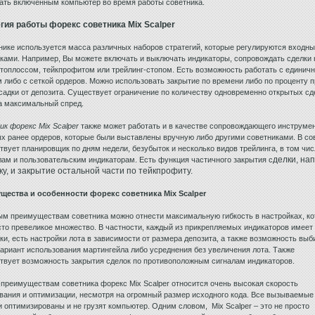
ать включенным компьютер во время работы советника.
гия работы форекс советника Mix Scalper
нике используется масса различных наборов стратегий, которые регулируются входн
ками. Например, Вы можете включать и выключать индикаторы, сопровождать сделки 
топлоссом, тейкпрофитом или трейлинг-стопом. Есть возможность работать с единич
 либо с сеткой ордеров. Можно использовать закрытие по времени либо по проценту 
садки от депозита. Существует ограничение по количеству одновременно открытых сде
на максимальный спред.
к форекс Mix Scalper
также может работать и в качестве сопровождающего инструмен
х ранее ордеров, которые были выставлены вручную либо другими советниками. В со
твует планировщик по дням недели, безубыток и несколько видов трейлинга, в том чис
делки, на
ам и пользовательским индикаторам. Есть функция частичного закрытия с
ку, и закрытие остальной части по тейкпрофиту.
щества и особенности форекс советника Mix Scalper
ым преимуществам советника можно отнести максимальную гибкость в настройках, к
сто превеликое множество. В частности, каждый из прикрепляемых индикаторов имеет
ки, есть настройки лота в зависимости от размера депозита, а также возможность выб
ариант использования мартингейла либо усреднения без увеличения лота. Также
твует возможность закрытия сделок по противоположным сигналам индикаторов.
 преимуществам советника форекс Mix Scalper относится очень высокая скорость
вания и оптимизации, несмотря на огромный размер исходного кода. Все вызываемые
 оптимизированы и не грузят компьютер. Одним словом, Mix Scalper – это не просто