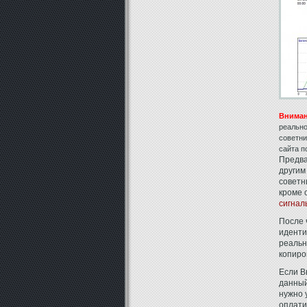
Вниман
реально
советни
сайта п
Предва
другим
советн
кроме 
сигнал
После 
иденти
реальн
копир
Если В
данны
нужно 
оплат