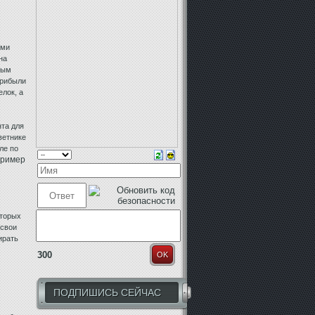
ыми
на
ным
прибыли
лок, а
та для
ветнике
ле по
пример
оторых
 свои
ирать
300
OK
ПОДПИШИСЬ СЕЙЧАС