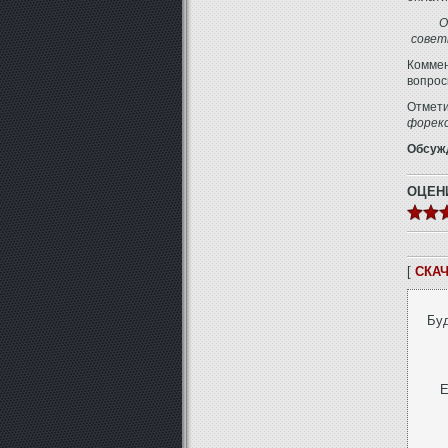
О
совет
Комме
вопрос
Отмети
форек
Обсуж
ОЦЕН
[
СКАЧ
Буд
Е