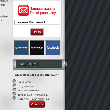
 любых
гими
 займет
ть.
Нажми
НАШ ОПРОС
Пользуетесь ли Вы советниками?
Да, иногда
Нет, это слив
Как дополнением
Только ими и пользуюсь
Хотел бы, но не знаю как
Ответить