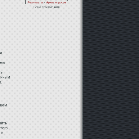
[
·
]
Результаты
Архив опросов
Всего ответов:
4636
на
его
сь
данным
е,
ашем
пить
этого
 и