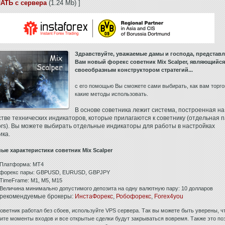
АТЬ с сервера
(1.24 Mb) ]
Здравствуйте, уважаемые дамы и господа, представ
Вам новый форекс советник Mix Scalper, являющийся
своеобразным конструктором стратегий...
с его помощью Вы сможете сами выбирать, как вам торго
какие методы использовать.
В основе советника лежит система, построенная на
тве технических индикаторов, которые прилагаются к советнику (отдельная 
tors). Вы можете выбирать отдельные индикаторы для работы в настройках
ика.
ые характеристики советник Mix Scalper
Платформа: МТ4
форекс пары: GBPUSD, EURUSD, GBPJPY
TimeFrame: M1, M5, M15
Величина минимально допустимого депозита на одну валютную пару: 10 долларов
рекомендуемые брокеры:
ИнстаФорекс
,
Робофорекс
,
Forex4you
оветник работал без сбоев, используйте VPS сервера. Так вы можете быть уверены, ч
ите моменты входов и все открытые сделки будут закрываться вовремя. Также это по