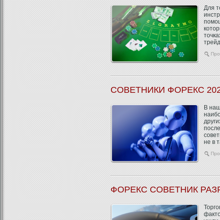
Для т
инстр
помощ
котор
точка
трейд
Про
СОВЕТНИКИ ФОРЕКС 20
В наш
наибо
други
после
совет
не в т
Про
ФОРЕКС СОВЕТНИК РАЗ
Торго
факто