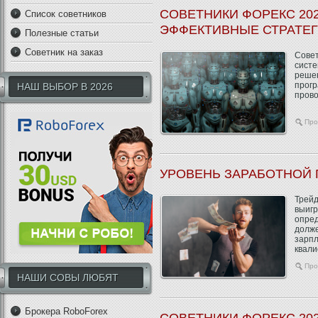
СОВЕТНИКИ ФОРЕКС 202
Список советников
ЭФФЕКТИВНЫЕ СТРАТЕ
Полезные статьи
Советник на заказ
Совет
систе
решен
прог
НАШ ВЫБОР В 2026
прово
Про
УРОВЕНЬ ЗАРАБОТНОЙ 
Трейд
выигр
опред
долже
зарпл
квали
Про
НАШИ СОВЫ ЛЮБЯТ
Брокера RoboForex
СОВЕТНИКИ ФОРЕКС 202