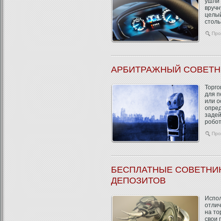
ушли 
вручн
целый
столь
Про
АРБИТРАЖНЫЙ СОВЕТН
Торго
для п
или о
опред
задей
робот
Про
БЕСПЛАТНЫЕ СОВЕТНИ
ДЕПОЗИТОВ
Испол
отлич
на то
свои 