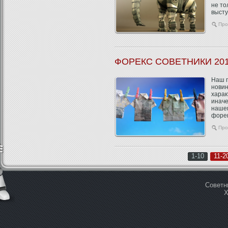
не то
высту
Про
ФОРЕКС СОВЕТНИКИ 20
Наш п
новин
харак
иначе
наше
форек
Про
1-10
11-2
Советн
Х