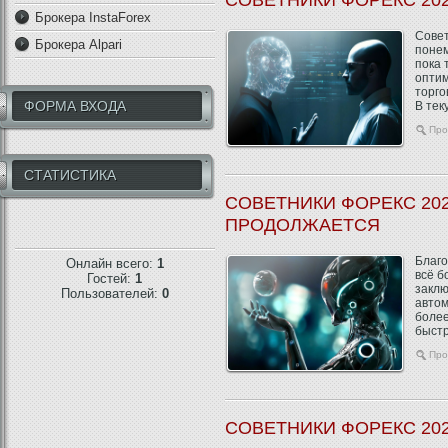
Брокера InstaForex
Совет
Брокера Alpari
понем
пока 
оптим
торго
ФОРМА ВХОДА
В тек
Про
СТАТИСТИКА
СОВЕТНИКИ ФОРЕКС 202
ПРОДОЛЖАЕТСЯ
Благо
Онлайн всего:
1
всё б
Гостей:
1
заклю
Пользователей:
0
автом
более
быстр
советн
Про
СОВЕТНИКИ ФОРЕКС 2022